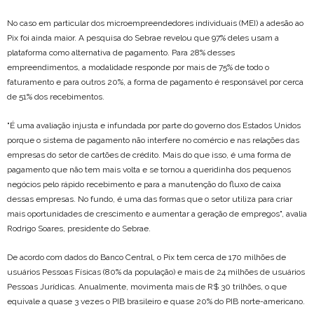
No caso em particular dos microempreendedores individuais (MEI) a adesão ao
Pix foi ainda maior. A pesquisa do Sebrae revelou que 97% deles usam a
plataforma como alternativa de pagamento. Para 28% desses
empreendimentos, a modalidade responde por mais de 75% de todo o
faturamento e para outros 20%, a forma de pagamento é responsável por cerca
de 51% dos recebimentos.
"É uma avaliação injusta e infundada por parte do governo dos Estados Unidos
porque o sistema de pagamento não interfere no comércio e nas relações das
empresas do setor de cartões de crédito. Mais do que isso, é uma forma de
pagamento que não tem mais volta e se tornou a queridinha dos pequenos
negócios pelo rápido recebimento e para a manutenção do fluxo de caixa
dessas empresas. No fundo, é uma das formas que o setor utiliza para criar
mais oportunidades de crescimento e aumentar a geração de empregos", avalia
Rodrigo Soares, presidente do Sebrae.
De acordo com dados do Banco Central, o Pix tem cerca de 170 milhões de
usuários Pessoas Físicas (80% da população) e mais de 24 milhões de usuários
Pessoas Jurídicas. Anualmente, movimenta mais de R$ 30 trilhões, o que
equivale a quase 3 vezes o PIB brasileiro e quase 20% do PIB norte-americano.